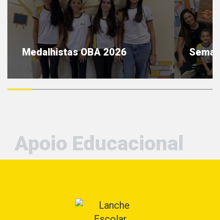
Medalhistas OBA 2026
Semana
saiba mais
sai
Apoio Educacional